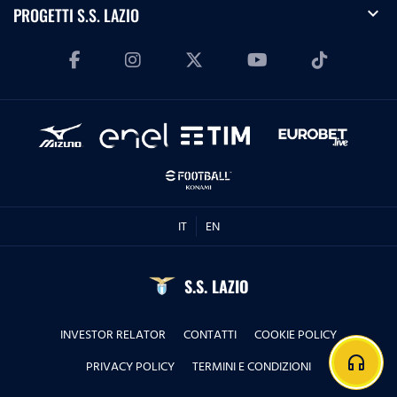
expand_more
PROGETTI S.S. LAZIO
IT
EN
S.S. LAZIO
INVESTOR RELATOR
CONTATTI
COOKIE POLICY
headphones
PRIVACY POLICY
TERMINI E CONDIZIONI