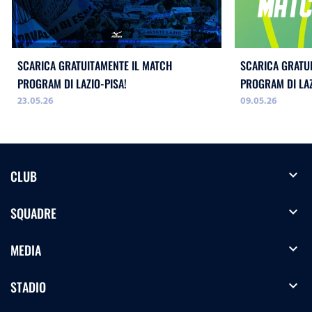
SCARICA GRATUITAMENTE IL MATCH
SCARICA GRATU
PROGRAM DI LAZIO-PISA!
PROGRAM DI LA
23.05.26
09.05.26
WOMEN!
expand_more
CLUB
expand_more
SQUADRE
expand_more
MEDIA
expand_more
STADIO