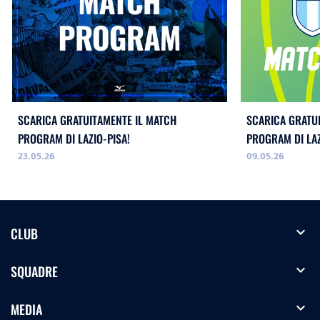
SCARICA GRATUITAMENTE IL MATCH
SCARICA GRATU
PROGRAM DI LAZIO-PISA!
PROGRAM DI LA
23.05.26
09.05.26
WOMEN!
expand_more
CLUB
expand_more
SQUADRE
expand_more
MEDIA