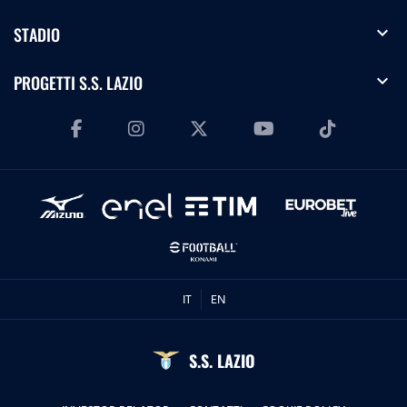
expand_more
STADIO
expand_more
PROGETTI S.S. LAZIO
IT
EN
S.S. LAZIO