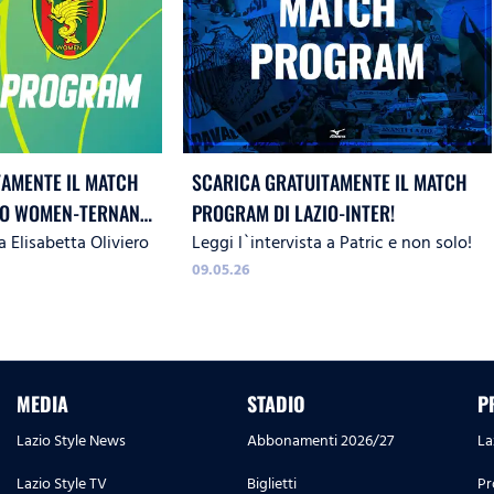
TAMENTE IL MATCH
SCARICA GRATUITAMENTE IL MATCH
IO WOMEN-TERNANA
PROGRAM DI LAZIO-INTER!
a Elisabetta Oliviero
Leggi l`intervista a Patric e non solo!
09.05.26
MEDIA
STADIO
P
Lazio Style News
Abbonamenti 2026/27
La
Lazio Style TV
Biglietti
Pr