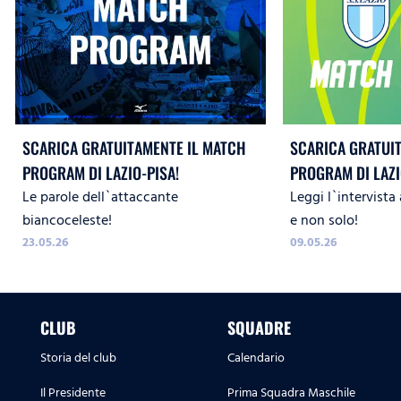
SCARICA GRATUITAMENTE IL MATCH
SCARICA GRATUI
PROGRAM DI LAZIO-PISA!
PROGRAM DI LAZ
Le parole dell`attaccante
Leggi l`intervista 
WOMEN!
biancoceleste!
e non solo!
23.05.26
09.05.26
CLUB
SQUADRE
Storia del club
Calendario
Il Presidente
Prima Squadra Maschile