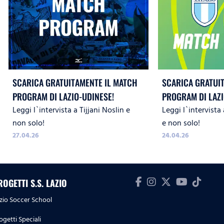
SCARICA GRATUITAMENTE IL MATCH
SCARICA GRATUI
PROGRAM DI LAZIO-UDINESE!
PROGRAM DI LAZ
Leggi l`intervista a Tijjani Noslin e
Leggi l`intervista
SASSUOLO!
non solo!
e non solo!
27.04.26
24.04.26
ROGETTI S.S. LAZIO
zio Soccer School
ogetti Speciali