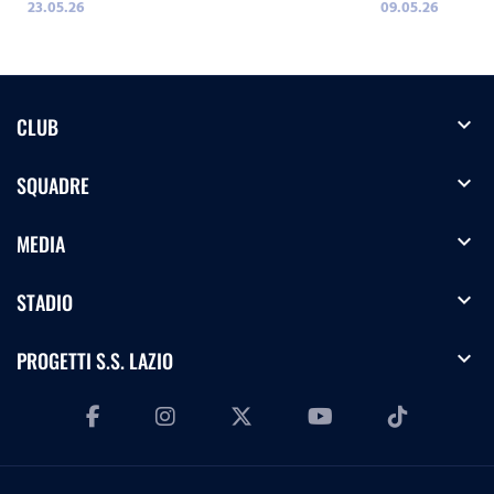
23.05.26
09.05.26
WOMEN!
expand_more
CLUB
expand_more
SQUADRE
expand_more
MEDIA
expand_more
STADIO
expand_more
PROGETTI S.S. LAZIO