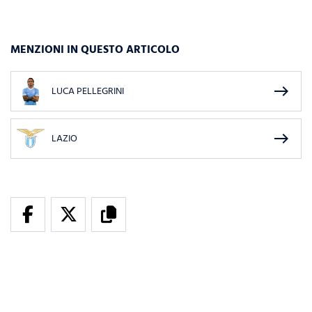
MENZIONI IN QUESTO ARTICOLO
east
LUCA PELLEGRINI
east
LAZIO