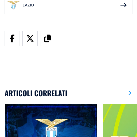
east
LAZIO
ARTICOLI CORRELATI
east