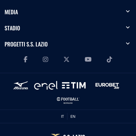
expand_more
MEDIA
expand_more
STADIO
expand_more
PROGETTI S.S. LAZIO
IT
EN