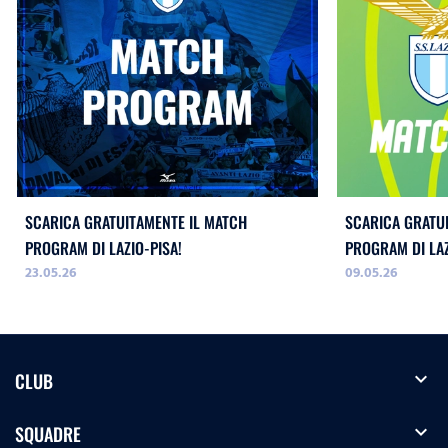
SCARICA GRATUITAMENTE IL MATCH
SCARICA GRATU
PROGRAM DI LAZIO-PISA!
PROGRAM DI LA
23.05.26
09.05.26
WOMEN!
expand_more
CLUB
expand_more
SQUADRE