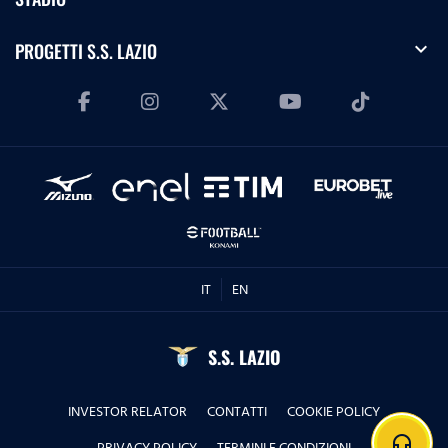
expand_more
PROGETTI S.S. LAZIO
IT
EN
S.S. LAZIO
INVESTOR RELATOR
CONTATTI
COOKIE POLICY
headphones
PRIVACY POLICY
TERMINI E CONDIZIONI