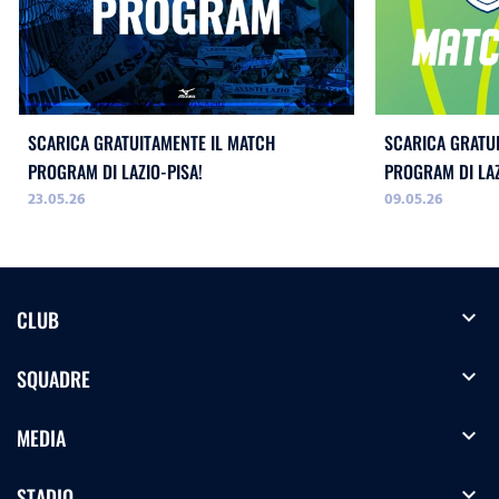
SCARICA GRATUITAMENTE IL MATCH
SCARICA GRATU
PROGRAM DI LAZIO-PISA!
PROGRAM DI LA
23.05.26
09.05.26
WOMEN!
expand_more
CLUB
expand_more
SQUADRE
expand_more
MEDIA
expand_more
STADIO