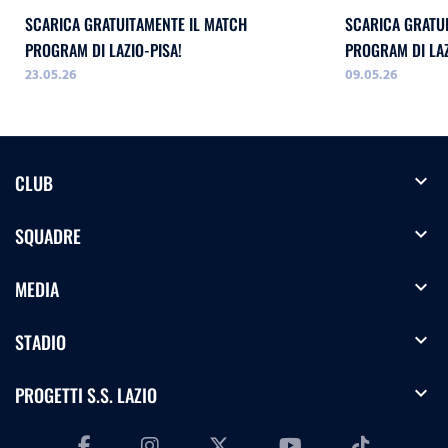
SCARICA GRATUITAMENTE IL MATCH
SCARICA GRATU
PROGRAM DI LAZIO-PISA!
PROGRAM DI LA
23.05.26
09.05.26
WOMEN!
expand_more
CLUB
expand_more
SQUADRE
expand_more
MEDIA
expand_more
STADIO
expand_more
PROGETTI S.S. LAZIO