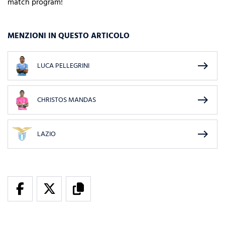
match program!
MENZIONI IN QUESTO ARTICOLO
east
LUCA PELLEGRINI
east
CHRISTOS MANDAS
east
LAZIO