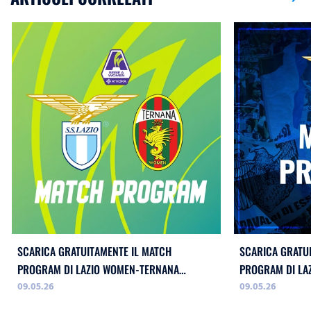
SCARICA GRATUITAMENTE IL MATCH
SCARICA GRATU
PROGRAM DI LAZIO WOMEN-TERNANA
PROGRAM DI LAZ
09.05.26
09.05.26
WOMEN!