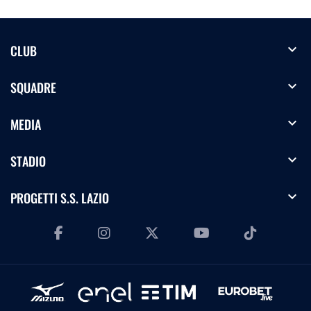
expand_more
CLUB
expand_more
SQUADRE
expand_more
MEDIA
expand_more
STADIO
expand_more
PROGETTI S.S. LAZIO