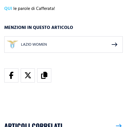
QUI
le parole di Cafferata!
MENZIONI IN QUESTO ARTICOLO
east
LAZIO WOMEN
ARTICOLI CORRELATI
east