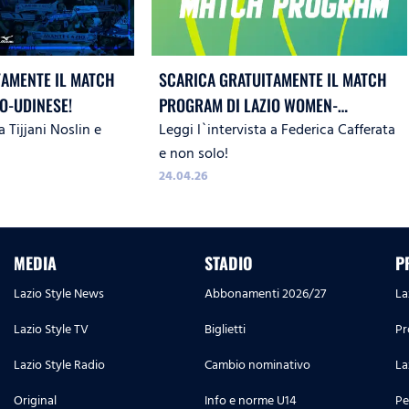
TAMENTE IL MATCH
SCARICA GRATUITAMENTE IL MATCH
O-UDINESE!
PROGRAM DI LAZIO WOMEN-
a Tijjani Noslin e
Leggi l`intervista a Federica Cafferata
SASSUOLO!
e non solo!
24.04.26
MEDIA
STADIO
P
Lazio Style News
Abbonamenti 2026/27
La
Lazio Style TV
Biglietti
Pr
Lazio Style Radio
Cambio nominativo
La
Original
Info e norme U14
Pe