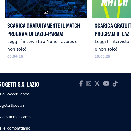
SCARICA GRATUITAMENTE IL MATCH
SCARICA GRATUI
PROGRAM DI LAZIO-PARMA!
PROGRAM DI LAZ
Leggi l`intervista a Nuno Tavares e
Leggi l`intervista
non solo!
e non solo!
03.04.26
20.03.26
ROGETTI S.S. LAZIO
zio Soccer School
ogetti Speciali
zio Summer Camp
r lei combattiamo