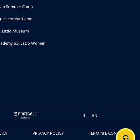
zio Summer Camp
r lei combattiamo
S. Lazio Museum
ademy S.S. Lazio Women
IT
EN
LICY
PRIVACY POLICY
TERMINI E CONDIZIONI
headphones