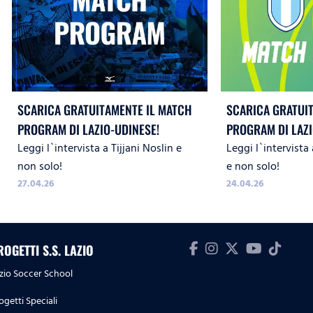
SCARICA GRATUITAMENTE IL MATCH
SCARICA GRATUI
PROGRAM DI LAZIO-UDINESE!
PROGRAM DI LAZ
Leggi l`intervista a Tijjani Noslin e
Leggi l`intervista
SASSUOLO!
non solo!
e non solo!
27.04.26
24.04.26
ROGETTI S.S. LAZIO
zio Soccer School
ogetti Speciali