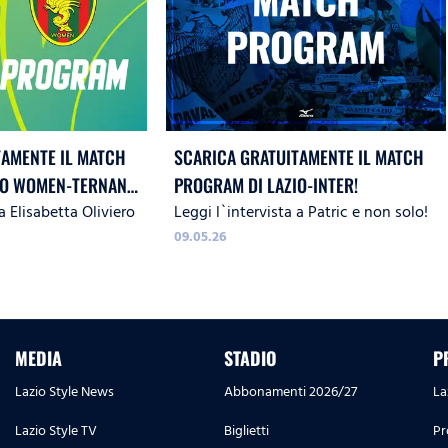
TAMENTE IL MATCH
SCARICA GRATUITAMENTE IL MATCH
IO WOMEN-TERNANA
PROGRAM DI LAZIO-INTER!
a Elisabetta Oliviero
Leggi l`intervista a Patric e non solo!
09.05.26
MEDIA
STADIO
P
Lazio Style News
Abbonamenti 2026/27
La
Lazio Style TV
Biglietti
Pr