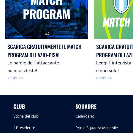
SCARICA GRATUITAMENTE IL MATCH
SCARICA GRATUI
PROGRAM DI LAZIO-PISA!
PROGRAM DI LAZ
Le parole dell`attaccante
Leggi l`intervista 
WOMEN!
biancoceleste!
e non solo!
23.05.26
09.05.26
CLUB
SQUADRE
Storia del club
Calendario
Il Presidente
Prima Squadra Maschile