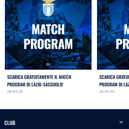
SCARICA GRATUITAMENTE IL MATCH
SCARICA GRATU
PROGRAM DI LAZIO-SASSUOLO!
PROGRAM DI LA
08.03.26
25.05.24
expand_more
CLUB