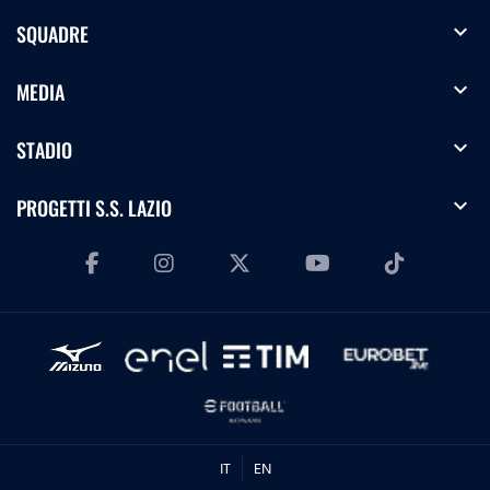
expand_more
SQUADRE
expand_more
MEDIA
expand_more
STADIO
expand_more
PROGETTI S.S. LAZIO
IT
EN