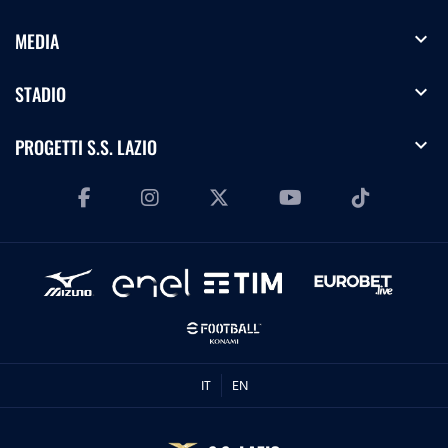
expand_more
MEDIA
expand_more
STADIO
expand_more
PROGETTI S.S. LAZIO
IT
EN