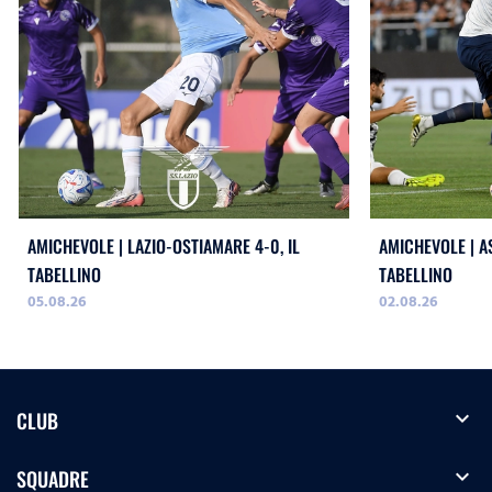
AMICHEVOLE | LAZIO-OSTIAMARE 4-0, IL
AMICHEVOLE | AS
TABELLINO
TABELLINO
05.08.26
02.08.26
expand_more
CLUB
expand_more
SQUADRE