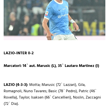
LAZIO-INTER 0-2
Marcatori: 14` aut. Marusic (L), 35` Lautaro Martinez (I)
LAZIO (4-3-3)
: Motta; Marusic (72` Lazzari), Gila,
Romagnoli, Nuno Tavares; Basic (78` Pedro), Patric (46`
Rovella), Taylor; Isaksen (66` Cancellieri), Noslin, Zaccagni
(72` Dia).