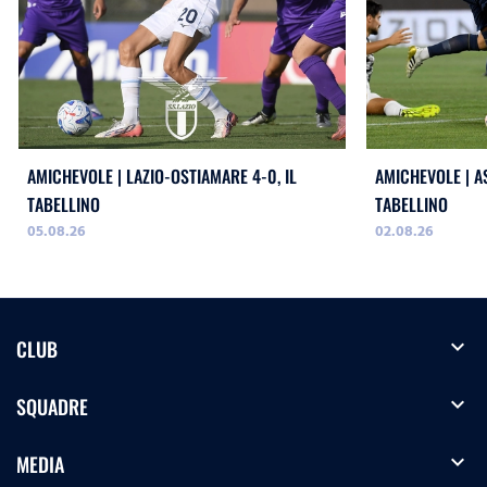
AMICHEVOLE | LAZIO-OSTIAMARE 4-0, IL
AMICHEVOLE | AS
TABELLINO
TABELLINO
05.08.26
02.08.26
expand_more
CLUB
expand_more
SQUADRE
expand_more
MEDIA