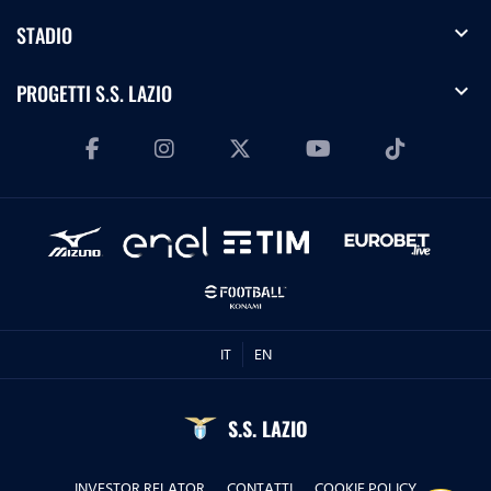
expand_more
STADIO
expand_more
PROGETTI S.S. LAZIO
IT
EN
S.S. LAZIO
INVESTOR RELATOR
CONTATTI
COOKIE POLICY