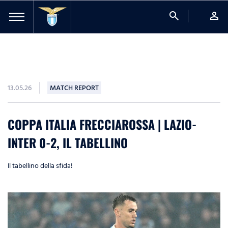
search
person
13.05.26
MATCH REPORT
COPPA ITALIA FRECCIAROSSA | LAZIO-
INTER 0-2, IL TABELLINO
Il tabellino della sfida!