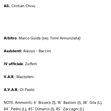
All.
: Cristian Chivu
Arbitro
: Marco Guida (sez. Torre Annunziata)
Assistenti
: Alassio - Baccini
IV ufficiale
: Zufferli
V.A.R
.: Mazzoleni
A.V.A.R
.: Di Paolo
NOTE. Ammoniti: 6` Bisseck (I), 16` Bastoni (I), 38` Gila (L),
84` Pedro (L), 85` Dimarco (I), 85` Zaccagni (L)