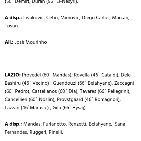
(56` Demir), Duran (56` El-Nesyri).
A disp.:
Livakovic, Cetin, Mimovic, Diego Carlos, Marcan,
Tosun.
All.:
Josè Mourinho
LAZIO:
Provedel (60` Mandas); Rovella (46` Cataldi), Dele-
Bashiru (46` Vecino) , Guendouzi (66` Belahyane), Zaccagni
(60` Pedro), Castellanos (60` Dia), Tavares (66` Pellegrini),
Cancellieri (60` Noslin), Provstgaard (46` Romagnoli),
Lazzari (46`Marusic) , Gila (66` Hysaj).
A disp.:
Mandas, Furlanetto, Renzetti, Belahyane, Sana
Fernandes, Ruggeri, Pinelli.