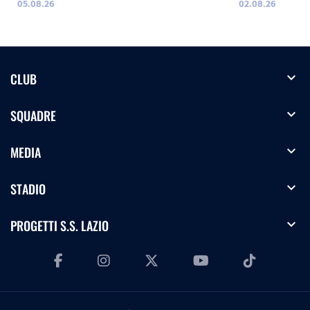
05.08.26
02.08.26
expand_more
CLUB
expand_more
SQUADRE
expand_more
MEDIA
expand_more
STADIO
expand_more
PROGETTI S.S. LAZIO