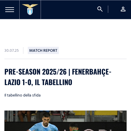
search
person
30.07.25
MATCH REPORT
PRE-SEASON 2025/26 | FENERBAHÇE-
LAZIO 1-0, IL TABELLINO
Il tabellino della sfida