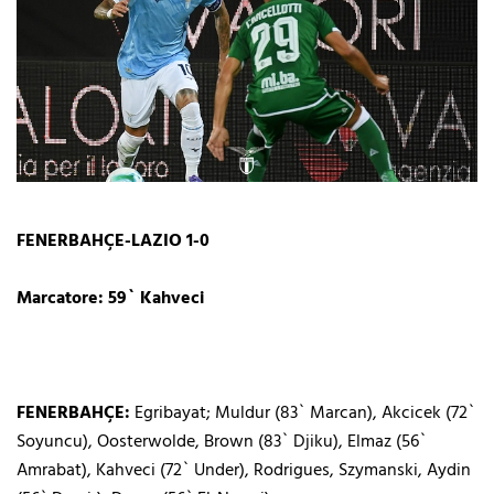
FENERBAHÇE-LAZIO 1-0
Marcatore: 59` Kahveci
FENERBAHÇE:
Egribayat; Muldur (83` Marcan), Akcicek (72`
Soyuncu), Oosterwolde, Brown (83` Djiku), Elmaz (56`
Amrabat), Kahveci (72` Under), Rodrigues, Szymanski, Aydin