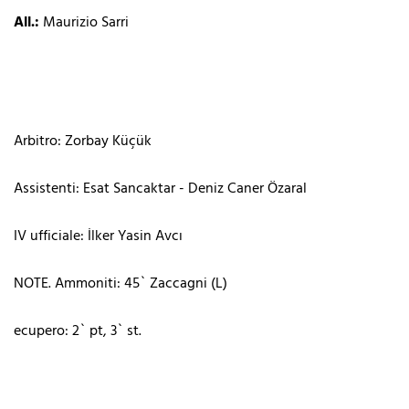
All.:
Maurizio Sarri
Arbitro: Zorbay Küçük
Assistenti: Esat Sancaktar - Deniz Caner Özaral
IV ufficiale: İlker Yasin Avcı
NOTE. Ammoniti: 45` Zaccagni (L)
ecupero: 2` pt, 3` st.