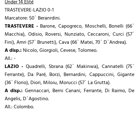
Under 14 Elité
TRASTEVERE-LAZIO 0-1
Marcatore: 50` Beranrdini.
TRASTEVERE -
Barone, Capogreco, Moschelli, Bonelli (66`
Macchia), Odisio, Roversi, Nunziato, Ceccaroni, Curci (57`
Fini), Amri (57` Brunetti), Cava (66` Matei, 70` D`Andrea).
A disp.:
Nicolo, Giorgioli, Cevese, Tolomeo.
All.: -
LAZIO -
Quadrelli, Sbrana (62` Makinwa), Cannatelli (75`
Ferrante), Da Paré, Borzi, Bernardini, Cappuccini, Gigante
(36` Florio), Diori, Miloiu, Morucci (57` La Grutta).
A disp.:
Gennaccari, Berni Canani, Ferrante, Di Raimo, De
Angelis, D`Agostino.
All.: Colombo.