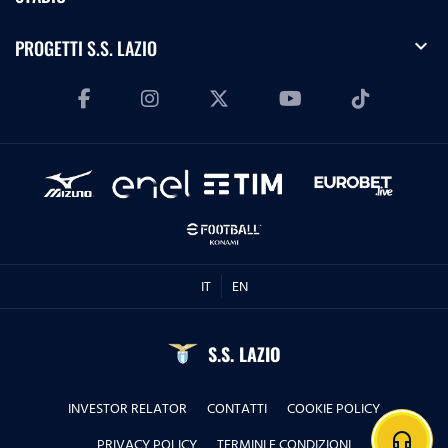
expand_more
PROGETTI S.S. LAZIO
IT
EN
S.S. LAZIO
INVESTOR RELATOR
CONTATTI
COOKIE POLICY
headphones
PRIVACY POLICY
TERMINI E CONDIZIONI