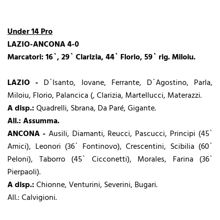
Under 14 Pro
LAZIO-ANCONA 4-0
Marcatori: 16`, 29` Clarizia, 44` Florio, 59` rig. Miloiu.
LAZIO -
D`Isanto, Iovane, Ferrante, D`Agostino, Parla,
Miloiu, Florio, Palancica (, Clarizia, Martellucci, Materazzi.
A disp.:
Quadrelli, Sbrana, Da Paré, Gigante.
All.: Assumma.
ANCONA -
Ausili, Diamanti, Reucci, Pascucci, Principi (45`
Amici), Leonori (36` Fontinovo), Crescentini, Scibilia (60`
Peloni), Taborro (45` Cicconetti), Morales, Farina (36`
Pierpaoli).
A disp.:
Chionne, Venturini, Severini, Bugari.
All.: Calvigioni.