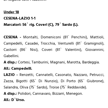
Under 18
CESENA-LAZIO 1-1
Marcatori: 56` rig. Coveri (C), 79` Sardo (L).
CESENA -
Montalti, Domeniconi (81` Penchini), Mattioli,
Campedelli, Casadei, Trocchia, Venturelli (81` Gramignoli),
Castorri (86` Nisi), Coveri (81` Valentini), Giovannini,
Gabellini.
A disp.:
Cortesi, Tamburini, Magnani, Marotta, Bardeggia.
All.: Campedelli.
LAZIO -
Renzetti, Cannatelli, Casonato, Nazzaro, Petrucci,
Zazza, Bigotti (65` Di Nunzio), Di Porto (65` Giubrone),
Salandra, Oliva (75` Sardo), Troise (75` Reddavide).
A disp.:
Polidori, Cannavaro, Bizzarri, Menegon.
All.: D`Urso.