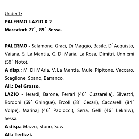
Under 17
PALERMO-LAZIO 0-2
Marcatori: 77`, 89` Sessa.
PALERMO -
Salamone, Graci, Di Maggio, Basile, D`Acquisto,
Vaiana, S. La Mantia, G. Di Maria, La Rosa, Dimitri, Unniemi
(58` Noto).
A disp.:
M. DI MAria, V. La Mantia, Mule, Pipitone, Vaccaro,
Scaglione, Spano, Barranco.
All.: Del Grosso.
LAZIO -
Ierardi, Barone, Ferrari (46` Cuzzarella), Silvestri,
Bordoni (69` Gningue), Ercoli (33` Cesari), Caccarelli (84`
Volpe), Marinaj (46` Paolocci), Serra, Gelli (46` Lekhiw),
Sessa.
A disp.:
Mazzu, Stano, Sow.
All.: Terlizzi.