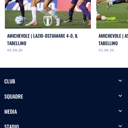
AMICHEVOLE | LAZIO-OSTIAMARE 4-0, IL
AMICHEVOLE | AS
TABELLINO
TABELLINO
05.08.26
02.08.26
expand_more
CLUB
expand_more
SQUADRE
expand_more
MEDIA
expand_more
STADIO