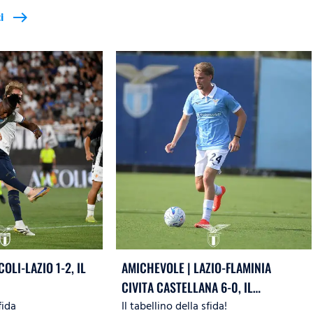
i
east
OLI-LAZIO 1-2, IL
AMICHEVOLE | LAZIO-FLAMINIA
CIVITA CASTELLANA 6-0, IL
fida
Il tabellino della sfida!
TABELLINO