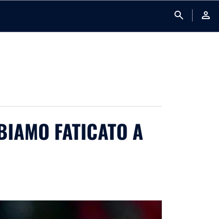
search
person
BIAMO FATICATO A