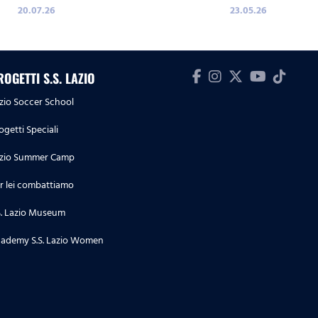
20.07.26
23.05.26
ROGETTI S.S. LAZIO
zio Soccer School
ogetti Speciali
zio Summer Camp
r lei combattiamo
S. Lazio Museum
ademy S.S. Lazio Women