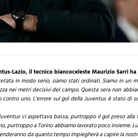
ntus-Lazio, il tecnico biancoceleste Maurizio Sarri h
pretata in modo serio, siamo stati ordinati. Siamo in un 
tezza nei metri decisivi del campo. Questa sera non abbi
 contro uno. L'errore sul gol della Juventus è stato di s
Juventus ci aspettava bassa, purtroppo il gol preso alla 
mo, purtroppo a Torino abbiamo lavorato poco insieme. Luc
penderanno da quanto tempo impiegherà a capire la nostra