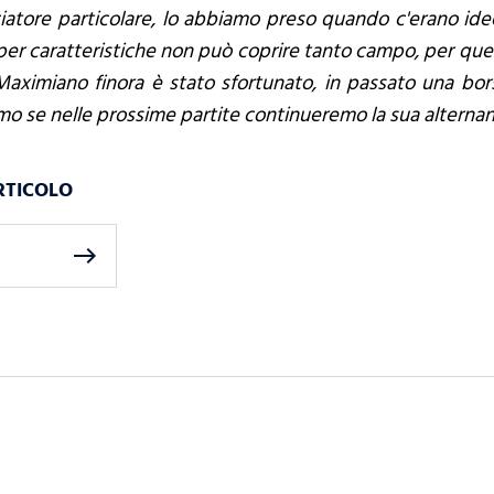
iatore particolare, lo abbiamo preso quando c'erano ide
i per caratteristiche non può coprire tanto campo, per qu
Maximiano finora è stato sfortunato, in passato una bors
o se nelle prossime partite continueremo la sua alternan
RTICOLO
east