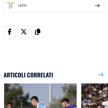
east
LAZIO
ARTICOLI CORRELATI
east