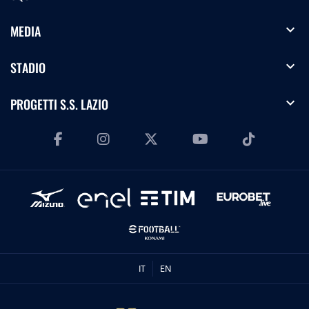
expand_more
MEDIA
expand_more
STADIO
expand_more
PROGETTI S.S. LAZIO
IT
EN