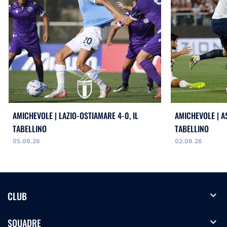
AMICHEVOLE | LAZIO-OSTIAMARE 4-0, IL
AMICHEVOLE | AS
TABELLINO
TABELLINO
05.08.26
02.08.26
expand_more
CLUB
expand_more
SQUADRE