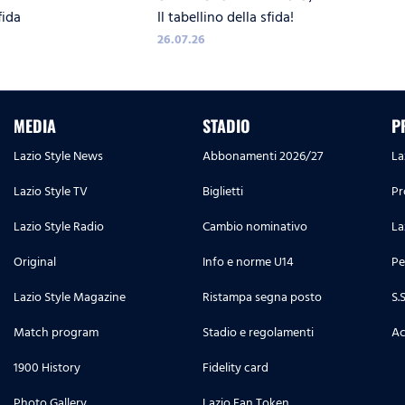
fida
Il tabellino della sfida!
TABELLINO
26.07.26
MEDIA
STADIO
P
Lazio Style News
Abbonamenti 2026/27
La
Lazio Style TV
Biglietti
Pr
Lazio Style Radio
Cambio nominativo
La
Original
Info e norme U14
Pe
Lazio Style Magazine
Ristampa segna posto
S.
Match program
Stadio e regolamenti
Ac
1900 History
Fidelity card
Photo Gallery
Lazio Fan Token