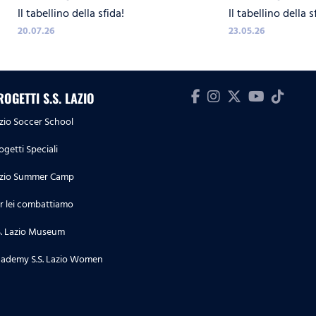
Il tabellino della sfida!
Il tabellino della s
20.07.26
23.05.26
ROGETTI S.S. LAZIO
zio Soccer School
ogetti Speciali
zio Summer Camp
r lei combattiamo
S. Lazio Museum
ademy S.S. Lazio Women