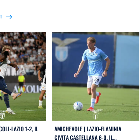
i
east
OLI-LAZIO 1-2, IL
AMICHEVOLE | LAZIO-FLAMINIA
CIVITA CASTELLANA 6-0, IL