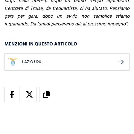
largo nella ripresa, dopo un primo tempo equilibrato.
L'entrata di Troise, da trequartista, ci ha aiutato. Pensiamo
gara per gara, dopo un avvio non semplice stiamo
ingranando. Da lunedì penseremo già al prossimo impegno".
MENZIONI IN QUESTO ARTICOLO
east
LAZIO U20