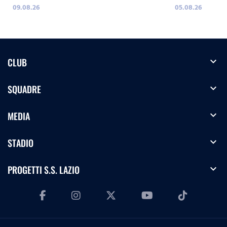
09.08.26
05.08.26
expand_more
CLUB
expand_more
SQUADRE
expand_more
MEDIA
expand_more
STADIO
expand_more
PROGETTI S.S. LAZIO