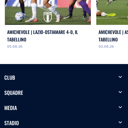
AMICHEVOLE | LAZIO-OSTIAMARE 4-0, IL
AMICHEVOLE | AS
TABELLINO
TABELLINO
05.08.26
02.08.26
expand_more
CLUB
expand_more
SQUADRE
expand_more
MEDIA
expand_more
STADIO