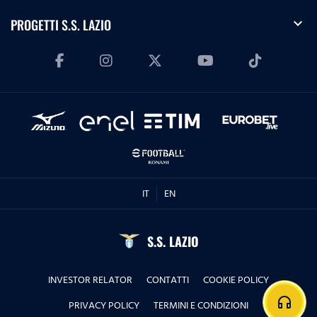
expand_more
PROGETTI S.S. LAZIO
IT
EN
S.S. LAZIO
INVESTOR RELATOR
CONTATTI
COOKIE POLICY
headphones
PRIVACY POLICY
TERMINI E CONDIZIONI