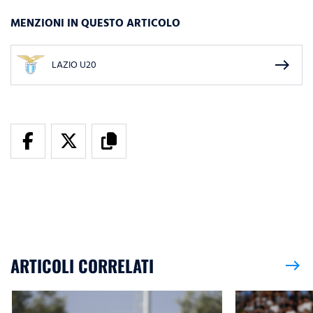
MENZIONI IN QUESTO ARTICOLO
east
LAZIO U20
ARTICOLI CORRELATI
east