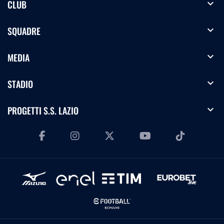
expand_more
CLUB
expand_more
SQUADRE
expand_more
MEDIA
expand_more
STADIO
expand_more
PROGETTI S.S. LAZIO