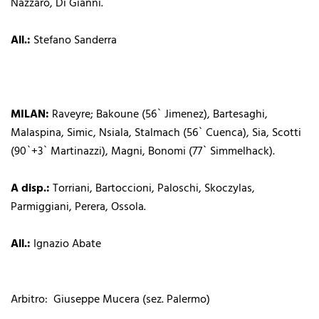
Nazzaro, Di Gianni.
All.:
Stefano Sanderra
MILAN:
Raveyre; Bakoune (56` Jimenez), Bartesaghi,
Malaspina, Simic, Nsiala, Stalmach (56` Cuenca), Sia, Scotti
(90`+3` Martinazzi), Magni, Bonomi (77` Simmelhack).
A disp.:
Torriani, Bartoccioni, Paloschi, Skoczylas,
Parmiggiani, Perera, Ossola.
All.:
Ignazio Abate
Arbitro: Giuseppe Mucera (sez. Palermo)