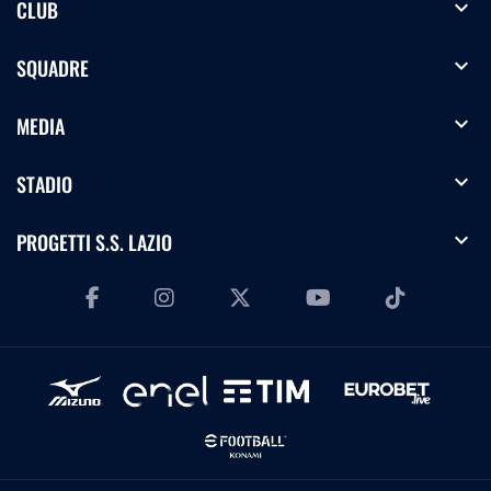
expand_more
CLUB
expand_more
SQUADRE
expand_more
MEDIA
expand_more
STADIO
expand_more
PROGETTI S.S. LAZIO