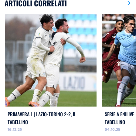
ARTICOLI CORRELATI
east
PRIMAVERA 1 | LAZIO-TORINO 2-2, IL
SERIE A ENILIVE 
TABELLINO
TABELLINO
16.12.25
04.10.25