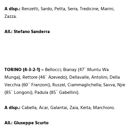
A disp.:
Renzetti, Sardo, Petta, Serra, Tredicine, Marini,
Zazza.
All.: Stefano Sanderra
TORINO (4-3-2-1) –
Bellocci; Bianay (47` Muntu Wa
Munga), Rettore (46` Azevedo), Dellavalle, Antolini; Della
Vecchia (60` Franzoni), Ruszel, Ciammaglichella; Savva, Njie
(85` Longoni); Padula (85` Gabellini).
A disp.:
Cabella, Acar, Galantai, Zaia, Keita, Marchioro.
All.: Giuseppe Scurto