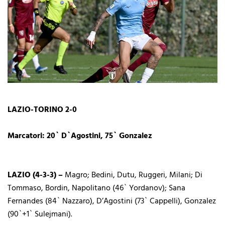
LAZIO-TORINO 2-0
Marcatori: 20` D`Agostini, 75` Gonzalez
LAZIO (4-3-3) –
Magro; Bedini, Dutu, Ruggeri, Milani; Di
Tommaso, Bordin, Napolitano (46` Yordanov); Sana
Fernandes (84` Nazzaro), D’Agostini (73` Cappelli), Gonzalez
(90`+1` Sulejmani).