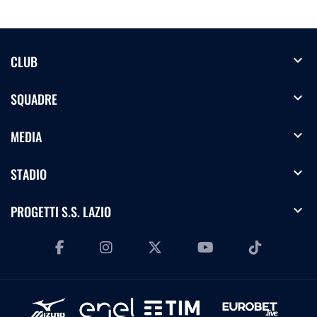
expand_more
CLUB
expand_more
SQUADRE
expand_more
MEDIA
expand_more
STADIO
expand_more
PROGETTI S.S. LAZIO