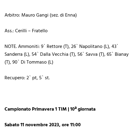
Arbitro: Mauro Gangi (sez. di Enna)
Ass.: Cerilli – Fratello
NOTE. Ammoniti: 9` Rettore (T), 26` Napolitano (L), 43`
Sanderra (L), 54` Dalla Vecchia (T), 56` Savva (T), 65` Bianay
(T), 90` Di Tommaso (L)
Recupero: 2` pt, 5` st.
Campionato Primavera 1 TIM | 10ª giornata
Sabato 11 novembre 2023, ore 11:00