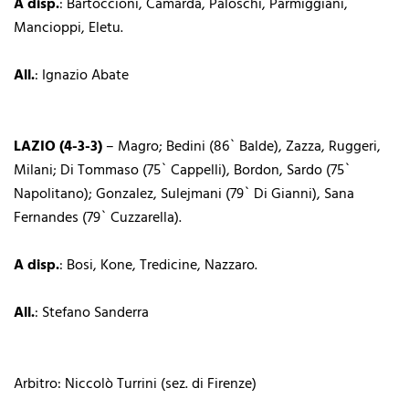
A disp.
: Bartoccioni, Camarda, Paloschi, Parmiggiani,
Mancioppi, Eletu.
All.
: Ignazio Abate
LAZIO (4-3-3)
– Magro; Bedini (86` Balde), Zazza, Ruggeri,
Milani; Di Tommaso (75` Cappelli), Bordon, Sardo (75`
Napolitano); Gonzalez, Sulejmani (79` Di Gianni), Sana
Fernandes (79` Cuzzarella).
A disp.
: Bosi, Kone, Tredicine, Nazzaro.
All.
: Stefano Sanderra
Arbitro: Niccolò Turrini (sez. di Firenze)