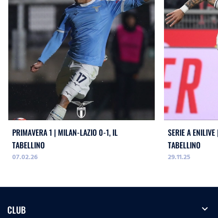
PRIMAVERA 1 | MILAN-LAZIO 0-1, IL
SERIE A ENILIVE 
TABELLINO
TABELLINO
07.02.26
29.11.25
expand_more
CLUB