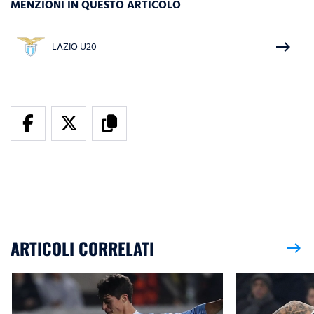
MENZIONI IN QUESTO ARTICOLO
east
LAZIO U20
ARTICOLI CORRELATI
east