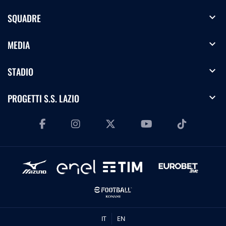
expand_more
SQUADRE
expand_more
MEDIA
expand_more
STADIO
expand_more
PROGETTI S.S. LAZIO
IT
EN