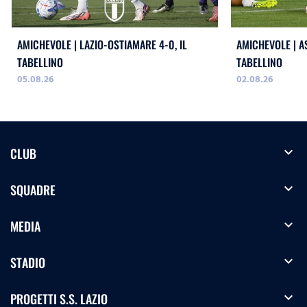
AMICHEVOLE | LAZIO-OSTIAMARE 4-0, IL
AMICHEVOLE | AS
TABELLINO
TABELLINO
05.08.26
02.08.26
expand_more
CLUB
expand_more
SQUADRE
expand_more
MEDIA
expand_more
STADIO
expand_more
PROGETTI S.S. LAZIO