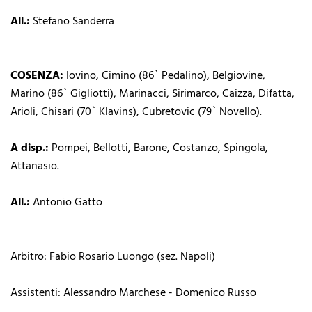
All.:
Stefano Sanderra
COSENZA:
Iovino, Cimino (86` Pedalino), Belgiovine,
Marino (86` Gigliotti), Marinacci, Sirimarco, Caizza, Difatta,
Arioli, Chisari (70` Klavins), Cubretovic (79` Novello).
A disp.:
Pompei, Bellotti, Barone, Costanzo, Spingola,
Attanasio.
All.:
Antonio Gatto
Arbitro: Fabio Rosario Luongo (sez. Napoli)
Assistenti: Alessandro Marchese - Domenico Russo