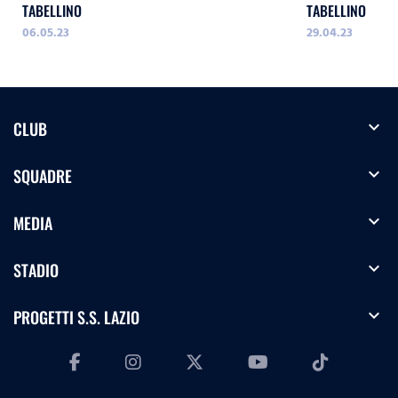
TABELLINO
TABELLINO
06.05.23
29.04.23
expand_more
CLUB
expand_more
SQUADRE
expand_more
MEDIA
expand_more
STADIO
expand_more
PROGETTI S.S. LAZIO