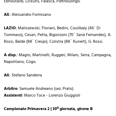
Ebnoutalib, Lickuns, Falasca, Pietroluongo.
All
.: Alessandro Formisano
LAZIO
: Maliszewski, Floriani, Bedini, Coulibaly (46` Di
Tommaso), Cesari, Petta, Bigonzoni (70` Sanà Fernandes), A.
Rossi, Balde (88` Crespi), Colistra (88` Kunert), G. Rossi.
A disp
.: Magro, Martinelli, Ruggeri, Milani, Serra, Campagna,
Napolitano, Cogo.
All
.: Stefano Sanderra
Arbitro
: Samuele Andreano (sez. Prato)
Assistenti
: Marco Toce - Lorenzo Giuggioli
Campionato Primavera 2 | 30ª giornata, girone B