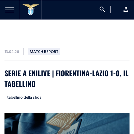
search
person
13.04.26
MATCH REPORT
SERIE A ENILIVE | FIORENTINA-LAZIO 1-0, IL
TABELLINO
Il tabellino della sfida