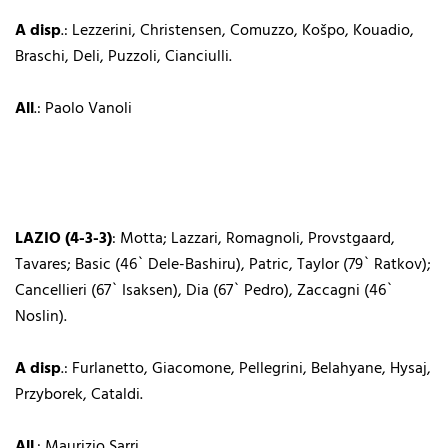
A disp
.: Lezzerini, Christensen, Comuzzo, Košpo, Kouadio,
Braschi, Deli, Puzzoli, Cianciulli.
All
.: Paolo Vanoli
LAZIO (4-3-3)
: Motta; Lazzari, Romagnoli, Provstgaard,
Tavares; Basic (46` Dele-Bashiru), Patric, Taylor (79` Ratkov);
Cancellieri (67` Isaksen), Dia (67` Pedro), Zaccagni (46`
Noslin).
A disp
.: Furlanetto, Giacomone, Pellegrini, Belahyane, Hysaj,
Przyborek, Cataldi.
All
.: Maurizio Sarri