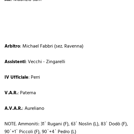
Arbitro
: Michael Fabbri (sez. Ravenna)
Assistenti
: Vecchi - Zingarelli
IV Ufficiale
: Perri
V.A.R.
: Paterna
A.V.A.R.
: Aureliano
NOTE. Ammoniti: 31` Rugani (F), 63` Noslin (L), 83` Dodò (F),
90`+1` Piccoli (F), 90`+4` Pedro (L)