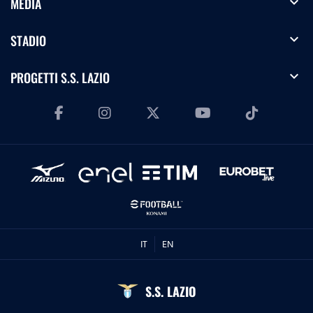
expand_more
MEDIA
expand_more
STADIO
expand_more
PROGETTI S.S. LAZIO
IT
EN
S.S. LAZIO