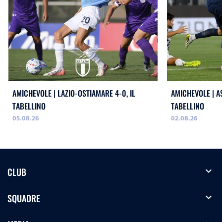
AMICHEVOLE | LAZIO-OSTIAMARE 4-0, IL
AMICHEVOLE | AS
TABELLINO
TABELLINO
05.08.26
02.08.26
expand_more
CLUB
expand_more
SQUADRE