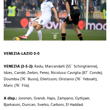
VENEZIA-LAZIO 0-0
VENEZIA (3-5-2):
Radu; Marcandalli (55` Schingtienne),
Idzes, Candé; Zerbin, Perez, Nicolussi Caviglia (87` Conde),
Doumbia (76` Busio), Ellertsson; Oristanio (76` Yeboah),
Maric (76` Fila).
A disp.:
Joronen, Grandi, Haps, Zampano, Gytkjaer,
Bjarkason, Duncan, Sverko, Carboni, El Haddad.