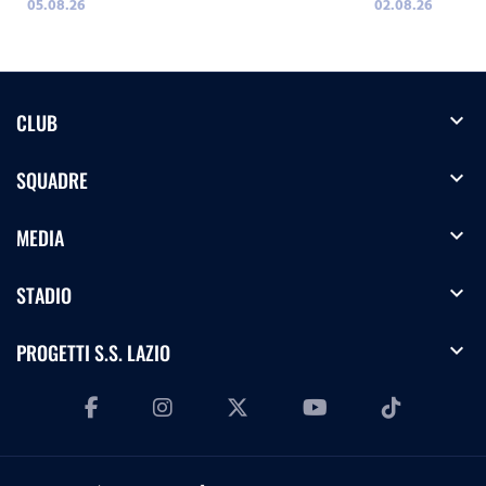
05.08.26
02.08.26
expand_more
CLUB
expand_more
SQUADRE
expand_more
MEDIA
expand_more
STADIO
expand_more
PROGETTI S.S. LAZIO