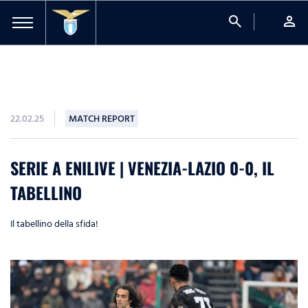
search
person
22.02.25
MATCH REPORT
SERIE A ENILIVE | VENEZIA-LAZIO 0-0, IL
TABELLINO
Il tabellino della sfida!