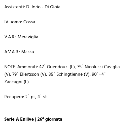
Assistenti: Di Iorio - Di Gioia
IV uomo: Cossa
V.A.R.: Meraviglia
A.V.A.R.: Massa
NOTE. Ammoniti: 47` Guendouzi (L), 75` Nicolussi Caviglia
(V), 79` Ellertsson (V), 85` Schingtienne (V), 90`+4`
Zaccagni (L).
Recupero: 2` pt, 4` st
Serie A Enilive | 26ª giornata