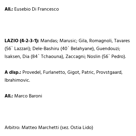
All.:
Eusebio Di Francesco
LAZIO (4-2-3-1):
Mandas; Marusic; Gila, Romagnoli, Tavares
(56` Lazzari); Dele-Bashiru (40` Belahyane), Guendouzi;
Isaksen, Dia (84` Tchaouna), Zaccagni; Noslin (56` Pedro).
A disp.:
Provedel, Furlanetto, Gigot, Patric, Provstgaard,
Ibrahimovic.
All.:
Marco Baroni
Arbitro: Matteo Marchetti (sez. Ostia Lido)