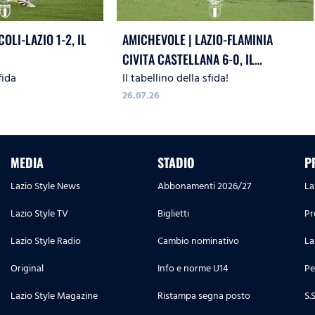
OLI-LAZIO 1-2, IL
AMICHEVOLE | LAZIO-FLAMINIA
CIVITA CASTELLANA 6-0, IL
fida
Il tabellino della sfida!
TABELLINO
26.07.26
MEDIA
STADIO
P
Lazio Style News
Abbonamenti 2026/27
La
Lazio Style TV
Biglietti
Pr
Lazio Style Radio
Cambio nominativo
La
Original
Info e norme U14
Pe
Lazio Style Magazine
Ristampa segna posto
S.