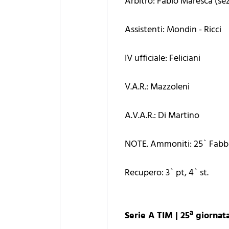
Arbitro: Fabio Maresca (sez
Assistenti: Mondin - Ricci
IV ufficiale: Feliciani
V.A.R.: Mazzoleni
A.V.A.R.: Di Martino
NOTE. Ammoniti: 25` Fabbian
Recupero: 3` pt, 4` st.
Serie A TIM | 25ª giornat