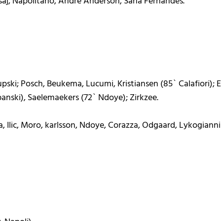
saj, Napolitano, Andre Anderson, Sana Fernandes.
pski; Posch, Beukema, Lucumi, Kristiansen (85` Calafiori); El
anski), Saelemaekers (72` Ndoye); Zirkzee.
a, Ilic, Moro, karlsson, Ndoye, Corazza, Odgaard, Lykogiannis,