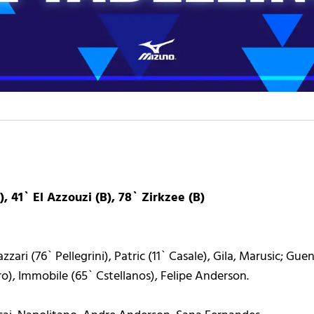
), 41` El Azzouzi (B), 78` Zirkzee (B)
zzari (76` Pellegrini), Patric (11` Casale), Gila, Marusic; Gue
o), Immobile (65` Cstellanos), Felipe Anderson.