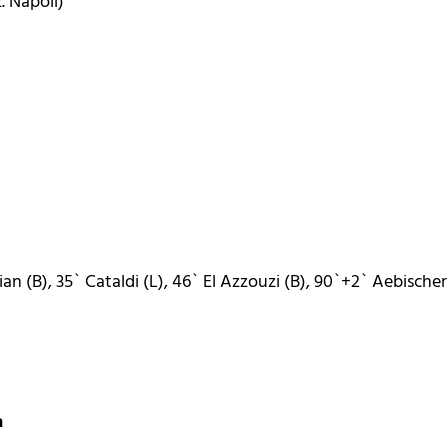
. Napoli)
 (B), 35` Cataldi (L), 46` El Azzouzi (B), 90`+2` Aebischer
a