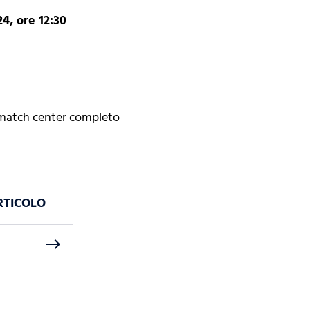
4, ore 12:30
 match center completo
RTICOLO
east