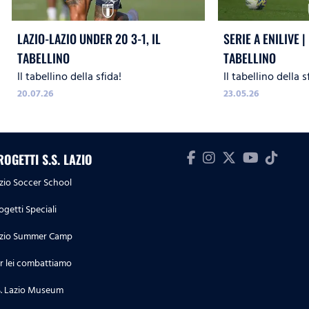
LAZIO-LAZIO UNDER 20 3-1, IL
SERIE A ENILIVE | 
TABELLINO
TABELLINO
Il tabellino della sfida!
Il tabellino della s
20.07.26
23.05.26
ROGETTI S.S. LAZIO
zio Soccer School
ogetti Speciali
zio Summer Camp
r lei combattiamo
S. Lazio Museum