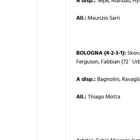
A disp.:
Sepe, Mandas, Hy
All.:
Maurizio Sarri
BOLOGNA (4-2-3-1):
Skoru
Ferguson, Fabbian (72` Urb
A disp.:
Bagnolini, Ravagli
All.:
Thiago Motta