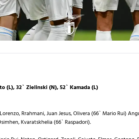
to (L), 32` Zielinski (N), 52` Kamada (L)
 Lorenzo, Rrahmani, Juan Jesus, Olivera (66` Mario Rui) Angu
Osimhen, Kvaratskhelia (66` Raspadori).