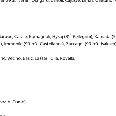
Mario Rui, Natan, Ostigard, Zanoli, Cajuste, Elmas, Gaetano, R
arusic, Casale, Romagnoli, Hysaj (81` Pellegrini); Kamada (5
), Immobile (90`+3` Castellanos), Zaccagni (90`+3` Isaksen)
c, Vecino, Basic, Lazzari, Gila, Rovella.
sez. di Como).