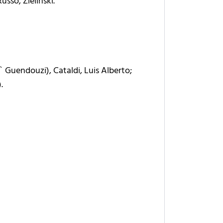
usso, Zielinski.
` Guendouzi), Cataldi, Luis Alberto;
.