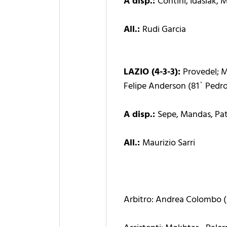
A disp.:
Contini, Idasiak, 
All.:
Rudi Garcia
LAZIO (4-3-3):
Provedel; M
Felipe Anderson (81` Pedro
A disp.:
Sepe, Mandas, Patri
All.:
Maurizio Sarri
Arbitro: Andrea Colombo (