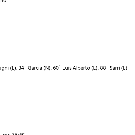
rmo
i (L), 34` Garcia (N), 60` Luis Alberto (L), 88` Sarri (L)