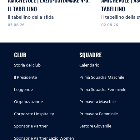
AMICHEVOLE | LAZIO-OSTIAMARE 4-0,
AMICHEVOLE | ASC
IL TABELLINO
TABELLINO
Il tabellino della sfida
Il tabellino della s
05.08.26
02.08.26
CLUB
SQUADRE
Storia del club
Calendario
Il Presidente
Prima Squadra Maschile
Leggende
Prima Squadra Femminile
Organizzazione
Primavera Maschile
Corporate Hospitality
Primavera Femminile
Sponsor e Partner
Settore Giovanile
Sponsor e Partner Lazio Women