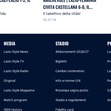
OLI-LAZIO 1-2, IL
AMICHEVOLE | LAZIO-FLAMINIA
CIVITA CASTELLANA 6-0, IL
fida
Il tabellino della sfida!
TABELLINO
26.07.26
MEDIA
STADIO
P
Lazio Style News
Abbonamenti 2026/27
La
Lazio Style TV
Biglietti
Pr
Lazio Style Radio
Cambio nominativo
La
Original
Info e norme U14
Pe
Lazio Style Magazine
Ristampa segna posto
S.
Match program
Stadio e regolamenti
Ac
1900 History
Fidelity card