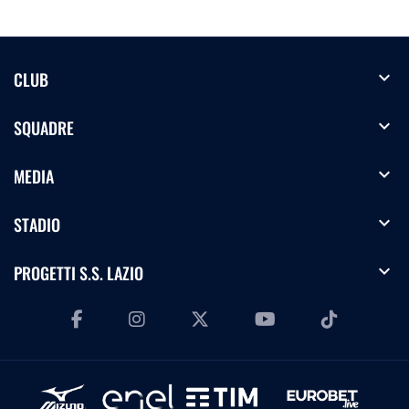
expand_more
CLUB
expand_more
SQUADRE
expand_more
MEDIA
expand_more
STADIO
expand_more
PROGETTI S.S. LAZIO