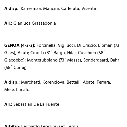
A disp.
: Karresmaa, Mancini, Cafferata, Visentin.
All.:
Gianluca Grassadonia
GENOA (4-3-3):
Forcinella; Vigilucci, Di Criscio, Lipman (73`
Giles), Acuti; Cinotti (81` Bargi), Hilaj, Cuschieri (58`
Giacobbo); Monterubbiano (73` Massa), Sondergaard, Bahr
(58` Curraj).
A disp.:
Marchetti, Korenciova, Bettalli, Abate, Ferrara,
Mele, Lucafo.
All.:
Sebastian De La Fuente
Arbitro
: Leonardo Leorsini (sez. Terni)