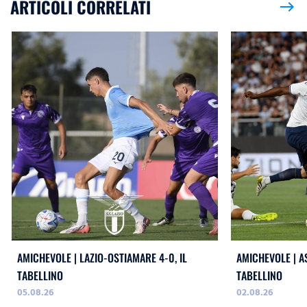
ARTICOLI CORRELATI
east
AMICHEVOLE | LAZIO-OSTIAMARE 4-0, IL
AMICHEVOLE | AS
TABELLINO
TABELLINO
05.08.26
02.08.26