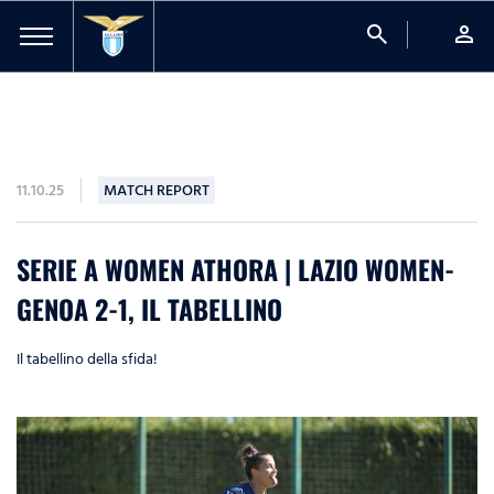
search
person
11.10.25
MATCH REPORT
SERIE A WOMEN ATHORA | LAZIO WOMEN-
GENOA 2-1, IL TABELLINO
Il tabellino della sfida!