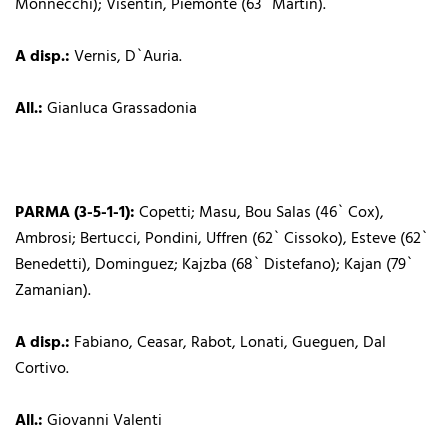
Monnecchi); Visentin, Piemonte (63` Martin).
A disp.:
Vernis, D`Auria.
All.:
Gianluca Grassadonia
PARMA (3-5-1-1):
Copetti; Masu, Bou Salas (46` Cox),
Ambrosi; Bertucci, Pondini, Uffren (62` Cissoko), Esteve (62`
Benedetti), Dominguez; Kajzba (68` Distefano); Kajan (79`
Zamanian).
A disp.:
Fabiano, Ceasar, Rabot, Lonati, Gueguen, Dal
Cortivo.
All.:
Giovanni Valenti