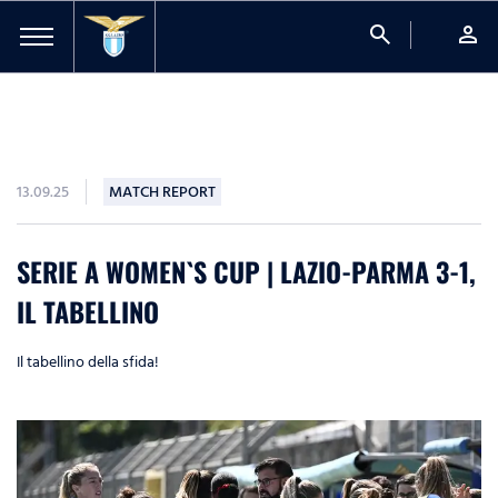
search
person
13.09.25
MATCH REPORT
SERIE A WOMEN`S CUP | LAZIO-PARMA 3-1,
IL TABELLINO
Il tabellino della sfida!