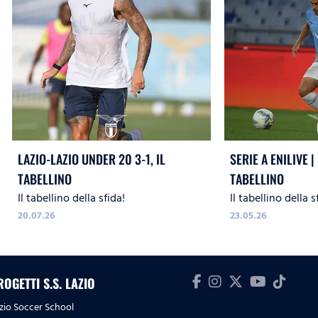
LAZIO-LAZIO UNDER 20 3-1, IL
SERIE A ENILIVE | 
TABELLINO
TABELLINO
Il tabellino della sfida!
Il tabellino della s
20.07.26
23.05.26
ROGETTI S.S. LAZIO
zio Soccer School