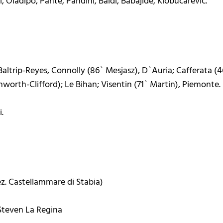
i, Oladipo, Pante, Pandini, Baldi, Babajide, Klobucarevic.
Baltrip-Reyes, Connolly (86` Mesjasz), D`Auria; Cafferata (4
hworth-Clifford); Le Bihan; Visentin (71` Martin), Piemonte.
i.
ez. Castellammare di Stabia)
- Steven La Regina