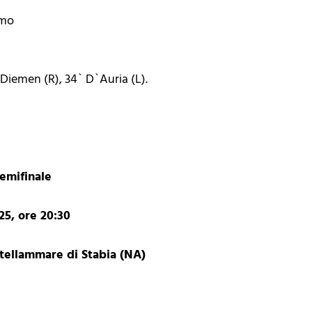
imo
iemen (R), 34` D`Auria (L).
emifinale
5, ore 20:30
tellammare di Stabia (NA)