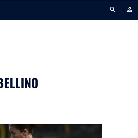
search
person
BELLINO