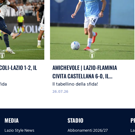
OLI-LAZIO 1-2, IL
AMICHEVOLE | LAZIO-FLAMINIA
CIVITA CASTELLANA 6-0, IL
fida
Il tabellino della sfida!
TABELLINO
26.07.26
MEDIA
STADIO
P
Lazio Style News
Abbonamenti 2026/27
La