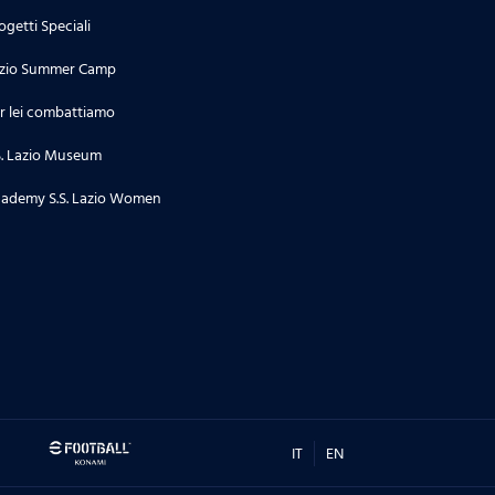
ogetti Speciali
zio Summer Camp
r lei combattiamo
S. Lazio Museum
ademy S.S. Lazio Women
IT
EN