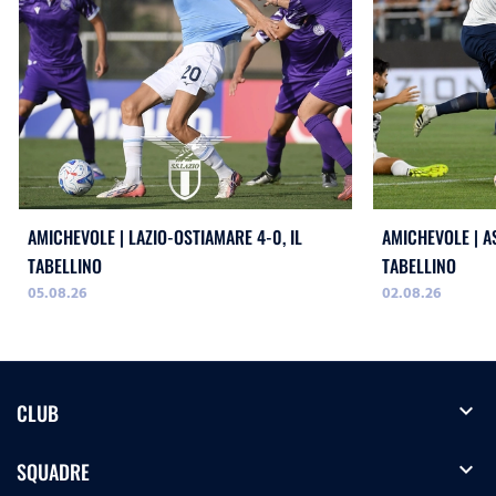
AMICHEVOLE | LAZIO-OSTIAMARE 4-0, IL
AMICHEVOLE | AS
TABELLINO
TABELLINO
05.08.26
02.08.26
expand_more
CLUB
expand_more
SQUADRE