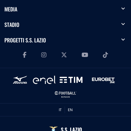
expand_more
MEDIA
expand_more
STADIO
expand_more
PROGETTI S.S. LAZIO
IT
EN
S.S. LAZIO