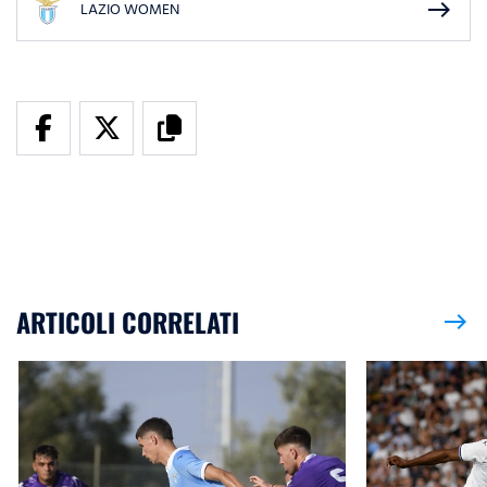
east
LAZIO WOMEN
ARTICOLI CORRELATI
east