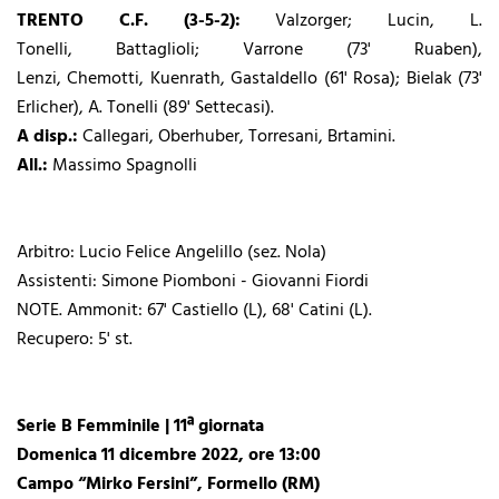
TRENTO C.F. (3-5-2):
Valzorger;
Lucin,
L.
Tonelli,
Battaglioli;
Varrone (73' Ruaben),
Lenzi,
Chemotti,
Kuenrath,
Gastaldello (61' Rosa);
Bielak (73'
Erlicher),
A. Tonelli (89' Settecasi).
A disp.:
Callegari, Oberhuber, Torresani, Brtamini.
All.:
Massimo Spagnolli
Arbitro: Lucio Felice Angelillo (sez. Nola)
Assistenti: Simone Piomboni - Giovanni Fiordi
NOTE. Ammonit: 67' Castiello (L), 68' Catini (L).
Recupero: 5' st.
Serie B Femminile | 11ª giornata
Domenica 11 dicembre 2022, ore 13:00
Campo “Mirko Fersini”, Formello (RM)