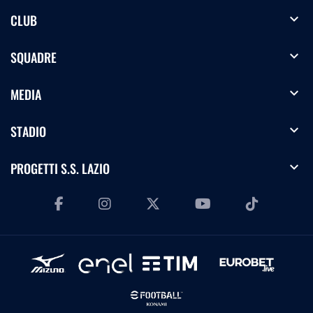
expand_more
CLUB
expand_more
SQUADRE
expand_more
MEDIA
expand_more
STADIO
expand_more
PROGETTI S.S. LAZIO