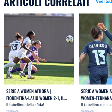
ARTICOLI CORRELATI
Vedi tutt
SERIE A WOMEN ATHORA |
SERIE A WOMEN A
FIORENTINA-LAZIO WOMEN 2-1, IL
WOMEN-TERNANA 2
Il tabellino della sfida!
Il tabellino della s
TABELLINO
17.05.26
10.05.26