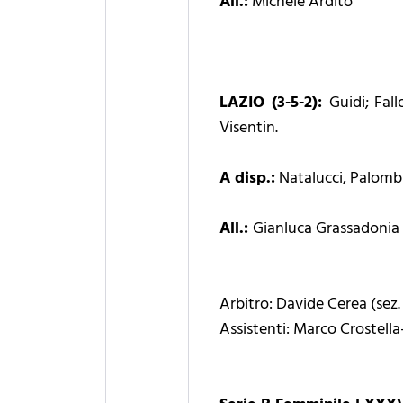
All.:
Michele Ardito
LAZIO (3-5-2):
Guidi; Fal
Visentin.
A disp.:
Natalucci, Palombi
All.:
Gianluca Grassadonia
Arbitro: Davide Cerea (sez
Assistenti: Marco Crostell