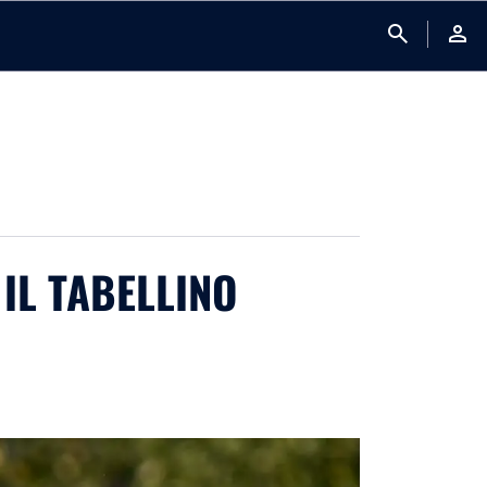
search
person
 IL TABELLINO