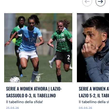
west
east
SERIE A WOMEN ATHORA | LAZIO-
SERIE A WOMEN A
SASSUOLO 0-3, IL TABELLINO
LAZIO 5-2, IL TA
Il tabellino della sfida!
Il tabellino della s
25.04.26
04.04.26