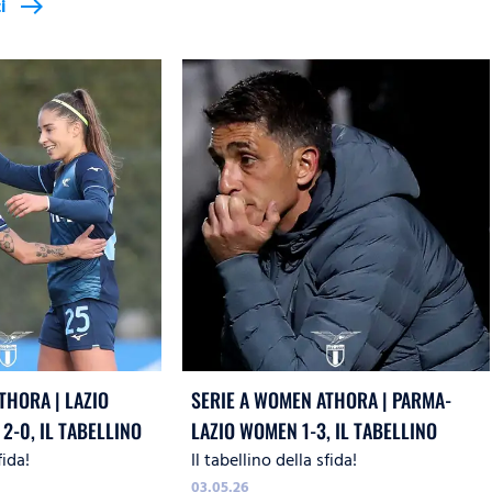
i
east
THORA | LAZIO
SERIE A WOMEN ATHORA | PARMA-
-0, IL TABELLINO
LAZIO WOMEN 1-3, IL TABELLINO
fida!
Il tabellino della sfida!
03.05.26