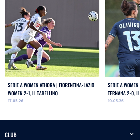
SERIE A WOMEN ATHORA | FIORENTINA-LAZIO
SERIE A WOMEN 
WOMEN 2-1, IL TABELLINO
TERNANA 2-0, I
17.05.26
10.05.26
expand_more
CLUB