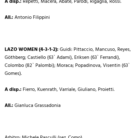
A disp.:
Repetti, Macera, Abate, Parodi, Rigaglia, Rossi.
All.:
Antonio Filippini
LAZO WOMEN (4-3-1-2):
Guidi: Pittaccio, Mancuso, Reyes,
Göthberg; Castiello (63` Adami), Eriksen (63` Ferrandi),
Colombo (82` Palombi); Moraca; Popadinova, Visentin (63`
Gomes).
A disp.:
Fierro, Kuenrath, Varriale, Giuliano, Proietti.
All.:
Gianluca Grassadonia
Arbitro: Michele Pasculli (sez. Como)