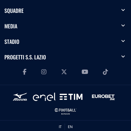
expand_more
SQUADRE
expand_more
MEDIA
expand_more
STADIO
expand_more
PROGETTI S.S. LAZIO
IT
EN