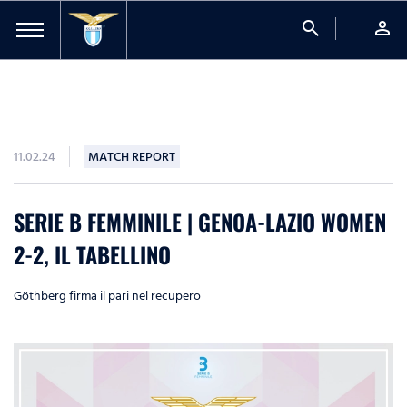
search
person
11.02.24
MATCH REPORT
SERIE B FEMMINILE | GENOA-LAZIO WOMEN
2-2, IL TABELLINO
Göthberg firma il pari nel recupero