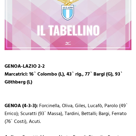
GENOA-LAZIO 2-2
Marcatrici: 16` Colombo (L), 43` rig., 77` Bargi (G), 93`
Göthberg (L)
GENOA (4-3-3):
Forcinella, Oliva, Giles, Lucafò, Parolo (49`
Errico); Scuratti (93` Massa), Tardini, Bettalli; Bargi, Ferrato
(76` Costi), Acuti.