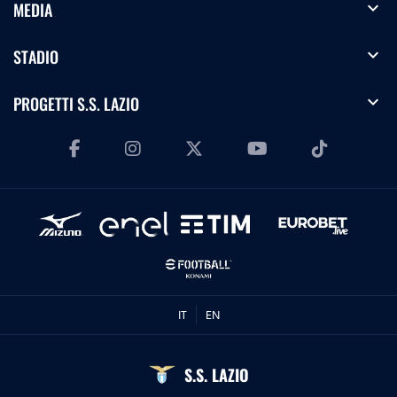
expand_more
MEDIA
expand_more
STADIO
expand_more
PROGETTI S.S. LAZIO
IT
EN
S.S. LAZIO