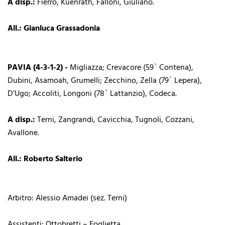
A disp.:
Fierro, Kuenrath, Falloni, Giuliano.
All.: Gianluca Grassadonia
PAVIA (4-3-1-2) -
Migliazza; Crevacore (59` Contena),
Dubini, Asamoah, Grumelli; Zecchino, Zella (79` Lepera),
D’Ugo; Accoliti, Longoni (78` Lattanzio), Codeca.
A disp.:
Terni, Zangrandi, Cavicchia, Tugnoli, Cozzani,
Avallone.
All.: Roberto Salterio
Arbitro: Alessio Amadei (sez. Terni)
Assistenti: Ottobretti – Foglietta