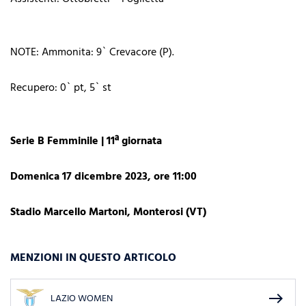
NOTE: Ammonita: 9` Crevacore (P).
Recupero: 0` pt, 5` st
Serie B Femminile | 11ª giornata
Domenica 17 dicembre 2023, ore 11:00
Stadio Marcello Martoni, Monterosi (VT)
MENZIONI IN QUESTO ARTICOLO
east
LAZIO WOMEN