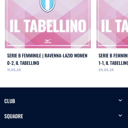
SERIE B FEMMINILE | RAVENNA-LAZIO WOMEN
SERIE B FEMMIN
0-2, IL TABELLINO
1-1, IL TABELLIN
11.05.24
05.05.24
expand_more
CLUB
expand_more
SQUADRE