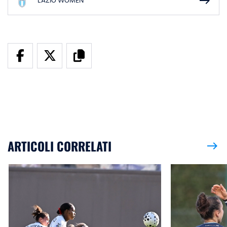
east
LAZIO WOMEN
ARTICOLI CORRELATI
east