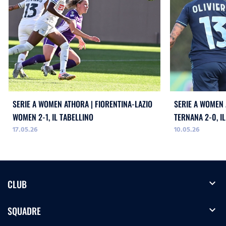
SERIE A WOMEN ATHORA | FIORENTINA-LAZIO
SERIE A WOMEN 
WOMEN 2-1, IL TABELLINO
TERNANA 2-0, I
17.05.26
10.05.26
expand_more
CLUB
expand_more
SQUADRE