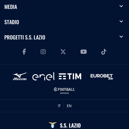
expand_more
MEDIA
expand_more
STADIO
expand_more
PROGETTI S.S. LAZIO
IT
EN
S.S. LAZIO