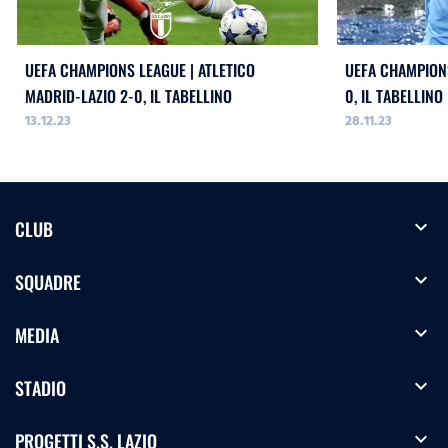
UEFA CHAMPIONS LEAGUE | ATLETICO
UEFA CHAMPIONS
MADRID-LAZIO 2-0, IL TABELLINO
0, IL TABELLINO
13.12.23
28.11.23
expand_more
CLUB
expand_more
SQUADRE
expand_more
MEDIA
expand_more
STADIO
expand_more
PROGETTI S.S. LAZIO