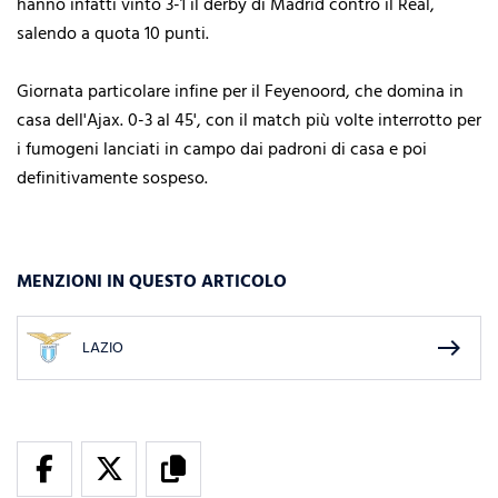
hanno infatti vinto 3-1 il derby di Madrid contro il Real,
salendo a quota 10 punti.
Giornata particolare infine per il Feyenoord, che domina in
casa dell'Ajax. 0-3 al 45', con il match più volte interrotto per
i fumogeni lanciati in campo dai padroni di casa e poi
definitivamente sospeso.
MENZIONI IN QUESTO ARTICOLO
east
LAZIO