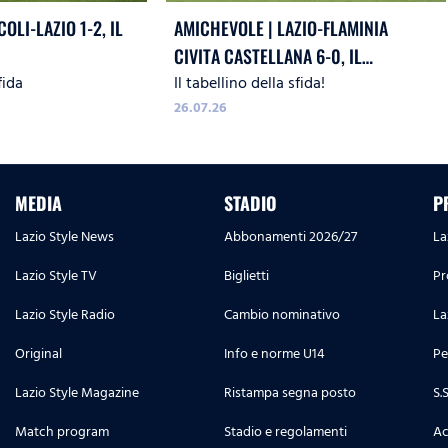
OLI-LAZIO 1-2, IL
AMICHEVOLE | LAZIO-FLAMINIA
CIVITA CASTELLANA 6-0, IL
fida
Il tabellino della sfida!
TABELLINO
26.07.26
MEDIA
STADIO
P
Lazio Style News
Abbonamenti 2026/27
La
Lazio Style TV
Biglietti
Pr
Lazio Style Radio
Cambio nominativo
La
Original
Info e norme U14
Pe
Lazio Style Magazine
Ristampa segna posto
S.
Match program
Stadio e regolamenti
Ac