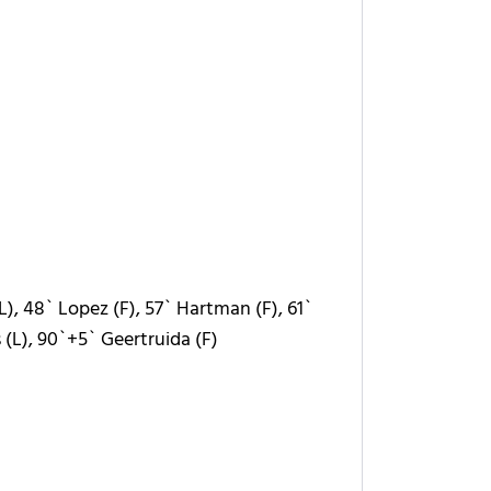
), 48` Lopez (F), 57` Hartman (F), 61`
 (L), 90`+5` Geertruida (F)