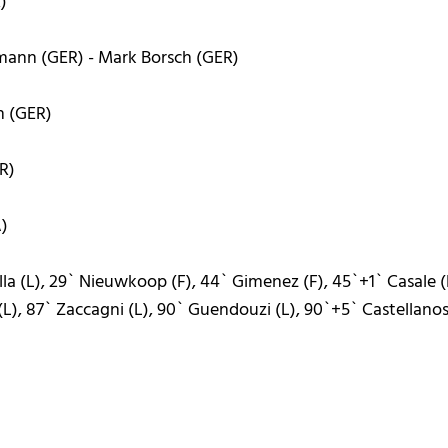
R)
elmann (GER) - Mark Borsch (GER)
en (GER)
ER)
A)
a (L), 29` Nieuwkoop (F), 44` Gimenez (F), 45`+1` Casale (L
L), 87` Zaccagni (L), 90` Guendouzi (L), 90`+5` Castellanos