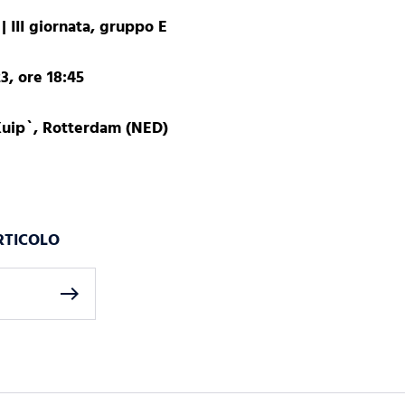
III giornata, gruppo E
3, ore 18:45
Kuip`, Rotterdam (NED)
RTICOLO
east