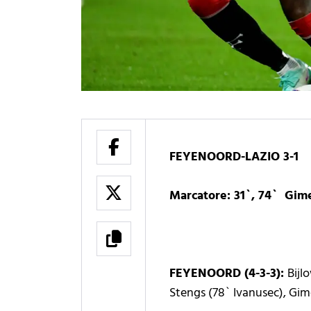
FEYENOORD-LAZIO 3-1
Marcatore: 31`, 74` Gimen
FEYENOORD (4-3-3):
Bijl
Stengs (78` Ivanusec), Gim