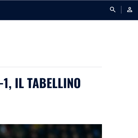
search
person
1, IL TABELLINO