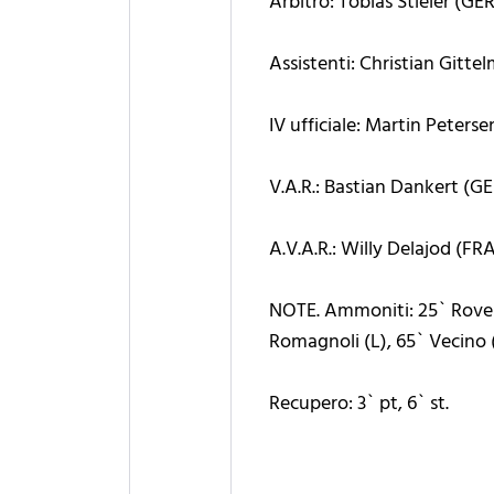
Arbitro: Tobias Stieler (GE
Assistenti: Christian Gitt
IV ufficiale: Martin Peters
V.A.R.: Bastian Dankert (G
A.V.A.R.: Willy Delajod (FR
NOTE. Ammoniti: 25` Rovell
Romagnoli (L), 65` Vecino (
Recupero: 3` pt, 6` st.