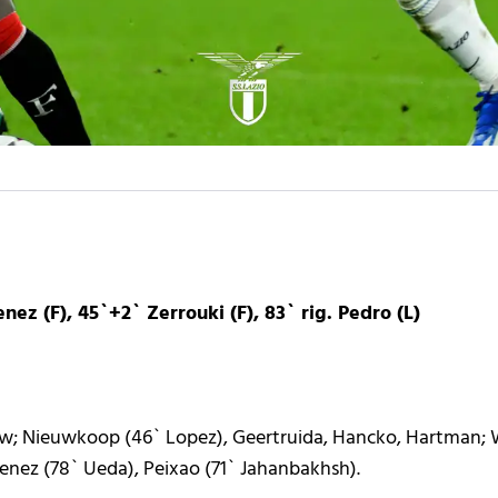
ez (F), 45`+2` Zerrouki (F), 83` rig. Pedro (L)
ow; Nieuwkoop (46` Lopez), Geertruida, Hancko, Hartman; Wi
enez (78` Ueda), Peixao (71` Jahanbakhsh).