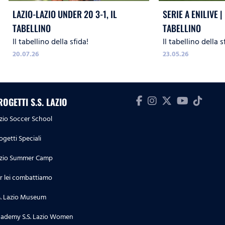
LAZIO-LAZIO UNDER 20 3-1, IL
SERIE A ENILIVE | 
TABELLINO
TABELLINO
Il tabellino della sfida!
Il tabellino della s
20.07.26
23.05.26
ROGETTI S.S. LAZIO
zio Soccer School
ogetti Speciali
zio Summer Camp
r lei combattiamo
S. Lazio Museum
ademy S.S. Lazio Women