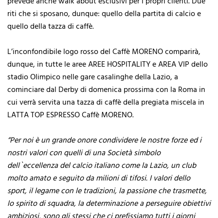
prevede anche walk about esclusivi per i propri clienti. Due
riti che si sposano, dunque: quello della partita di calcio e
quello della tazza di caffè.
L’inconfondibile logo rosso del Caffè MORENO comparirà,
dunque, in tutte le aree AREE HOSPITALITY e AREA VIP dello
stadio Olimpico nelle gare casalinghe della Lazio, a
cominciare dal Derby di domenica prossima con la Roma in
cui verrà servita una tazza di caffè della pregiata miscela in
LATTA TOP ESPRESSO Caffè MORENO.
“Per noi è un grande onore condividere le nostre forze ed i
nostri valori con quelli di una Società simbolo
dell`eccellenza del calcio italiano come la Lazio, un club
molto amato e seguito da milioni di tifosi. I valori dello
sport, il legame con le tradizioni, la passione che trasmette,
lo spirito di squadra, la determinazione a perseguire obiettivi
ambiziosi, sono gli stessi che ci prefissiamo tutti i giorni