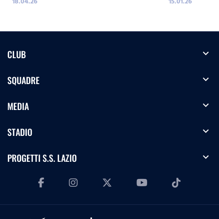
18.04.26
15.01.26
expand_more
CLUB
expand_more
SQUADRE
expand_more
MEDIA
expand_more
STADIO
expand_more
PROGETTI S.S. LAZIO