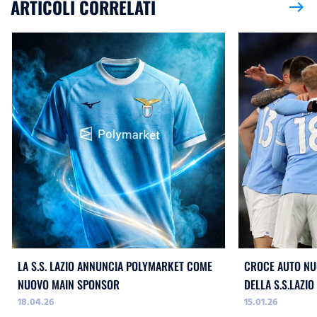
ARTICOLI CORRELATI
east
LA S.S. LAZIO ANNUNCIA POLYMARKET COME
CROCE AUTO NU
NUOVO MAIN SPONSOR
DELLA S.S.LAZIO
18.04.26
15.01.26