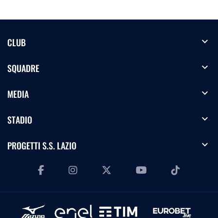
expand_more
CLUB
expand_more
SQUADRE
expand_more
MEDIA
expand_more
STADIO
expand_more
PROGETTI S.S. LAZIO