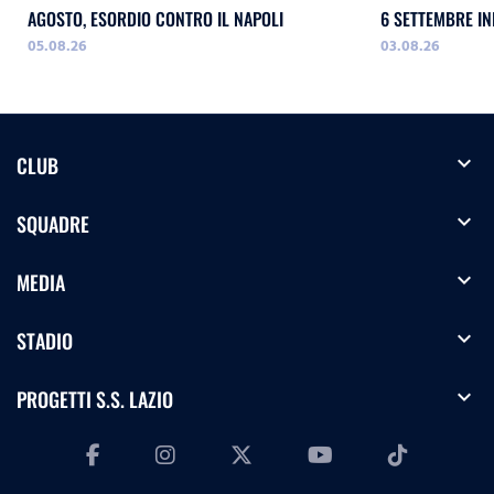
AGOSTO, ESORDIO CONTRO IL NAPOLI
05.08.26
03.08.26
expand_more
CLUB
expand_more
SQUADRE
expand_more
MEDIA
expand_more
STADIO
expand_more
PROGETTI S.S. LAZIO