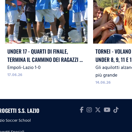
UNDER 17 - QUARTI DI FINALE,
TORNEI - VOLANO 
TERMINA IL CAMMINO DEI RAGAZZI DI
UNDER 8, 9, 11 E 13 E CONQUIST
Empoli-Lazio 1-0
Gli aquilotti alzan
MISTER LEDESMA
QUATTRO PRIMI P
17.06.26
più grande
14.06.26
ROGETTI S.S. LAZIO
zio Soccer School
ogetti Speciali