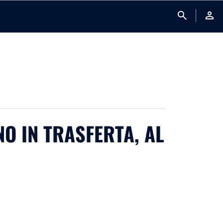
search
person
O IN TRASFERTA, AL