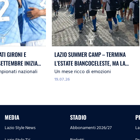
ATI GIRONI E
LAZIO SUMMER CAMP – TERMINA
SETTEMBRE INIZIA
L’ESTATE BIANCOCELESTE, MA LA
mpionati nazionali
Un mese ricco di emozioni
 17, A SEGUIRE 15 E 16
PASSIONE NON FINISCE QUA!
19.07.26
MEDIA
STADIO
P
Lazio Style News
Abbonamenti 2026/27
La
Lazio Style TV
Biglietti
Pr