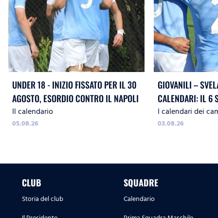
UNDER 18 - INIZIO FISSATO PER IL 30
GIOVANILI – SVEL
AGOSTO, ESORDIO CONTRO IL NAPOLI
CALENDARI: IL 6 
Il calendario
I calendari dei ca
LA
05.08.26
03.08.26
CLUB
SQUADRE
Storia del club
Calendario
Il Presidente
Prima Squadra Maschile