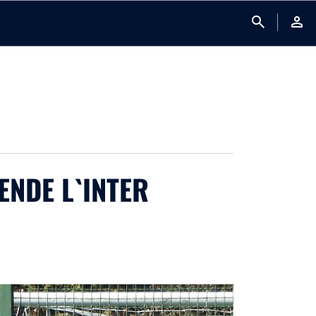
search
person
ENDE L`INTER