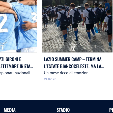
ATI GIRONI E
LAZIO SUMMER CAMP – TERMINA
SETTEMBRE INIZIA
L’ESTATE BIANCOCELESTE, MA LA
mpionati nazionali
Un mese ricco di emozioni
 17, A SEGUIRE 15 E 16
PASSIONE NON FINISCE QUA!
19.07.26
MEDIA
STADIO
P