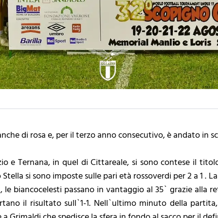
 anche di rosa e, per il terzo anno consecutivo, è andato in s
o e Ternana, in quel di Cittareale, si sono contese il titol
ella si sono imposte sulle pari età rossoverdi per 2 a 1 . La 
e biancocelesti passano in vantaggio al 35` grazie alla rete
rtano il risultato sull`1-1. Nell`ultimo minuto della partita
a Grimaldi che spedisce la sfera in fondo al sacco per il defi