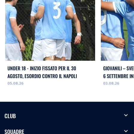
UNDER 18 - INIZIO FISSATO PER IL 30
GIOVANILI – SVE
AGOSTO, ESORDIO CONTRO IL NAPOLI
05.08.26
03.08.26
expand_more
CLUB
expand_more
SQUADRE