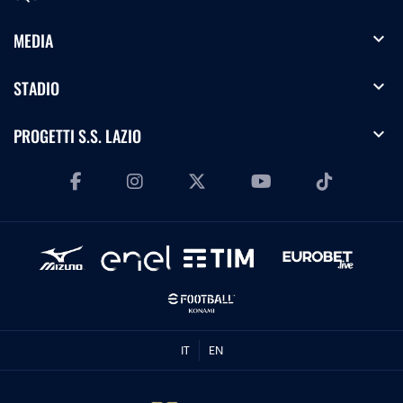
expand_more
MEDIA
expand_more
STADIO
expand_more
PROGETTI S.S. LAZIO
IT
EN