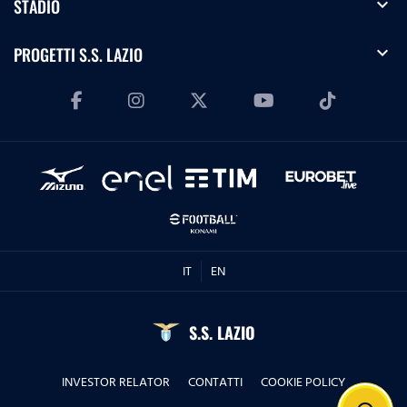
expand_more
STADIO
expand_more
PROGETTI S.S. LAZIO
IT
EN
S.S. LAZIO
INVESTOR RELATOR
CONTATTI
COOKIE POLICY