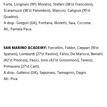
Forte, Livignani (19’s Morato), Stefani (38’st Francolini),
Scaramuzzi (38’st Palombini), Mancini, Caligiuri (10’st
Quadrio).
A disp.: Gregori (GK), Fontana, Moretti, Saia, Ciccone.
All.: Pamela Pace.
SAN MARINO ACADEMY:
Forcellini, Fabbri, Ceppari (16’st
Spataro), Lombardi (27’st Paolini), Falvo, De Marsico, Benatti
(42’st Pitonzo), Yazici, Iorio (42’st Girolomoni), Terenzi,
Primavera (27’st Carli).
A disp.: Gallesio (GK), Saponaro, Tamagnini, Dagni.
All.: Piva