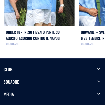
UNDER 18 - INIZIO FISSATO PER IL 30
GIOVANILI – SVE
AGOSTO, ESORDIO CONTRO IL NAPOLI
05.08.26
03.08.26
expand_more
CLUB
expand_more
SQUADRE
expand_more
MEDIA