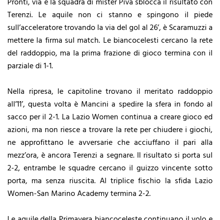
Pronti, via e la squadra di mister Piva sblocca il risultato con
Terenzi. Le aquile non ci stanno e spingono il piede
sull’acceleratore trovando la via del gol al 26’, è Scaramuzzi a
mettere la firma sul match. Le biancocelesti cercano la rete
del raddoppio, ma la prima frazione di gioco termina con il
parziale di 1-1.
Nella ripresa, le capitoline trovano il meritato raddoppio
all’11’, questa volta è Mancini a spedire la sfera in fondo al
sacco per il 2-1. La Lazio Women continua a creare gioco ed
azioni, ma non riesce a trovare la rete per chiudere i giochi,
ne approfittano le avversarie che acciuffano il pari alla
mezz’ora, è ancora Terenzi a segnare. Il risultato si porta sul
2-2, entrambe le squadre cercano il guizzo vincente sotto
porta, ma senza riuscita. Al triplice fischio la sfida Lazio
Women-San Marino Academy termina 2-2.
Le aquile della Primavera biancoceleste continuano il volo e