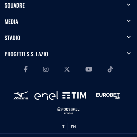
expand_more
SQUADRE
expand_more
MEDIA
expand_more
STADIO
expand_more
PROGETTI S.S. LAZIO
IT
EN