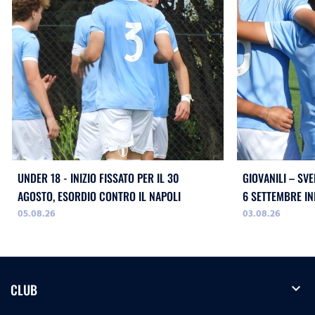
UNDER 18 - INIZIO FISSATO PER IL 30
GIOVANILI – SVE
AGOSTO, ESORDIO CONTRO IL NAPOLI
05.08.26
03.08.26
expand_more
CLUB