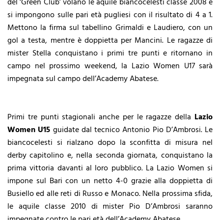
del ‘Green Club’ volano le aquile biancocelesti classe 2008 e
si impongono sulle pari età pugliesi con il risultato di 4 a 1.
Mettono la firma sul tabellino Grimaldi e Laudiero, con un
gol a testa, mentre è doppietta per Mancini. Le ragazze di
mister Stella conquistano i primi tre punti e ritornano in
campo nel prossimo weekend, la Lazio Women U17 sarà
impegnata sul campo dell’Academy Abatese.
Primi tre punti stagionali anche per le ragazze della
Lazio
Women U15
guidate dal tecnico Antonio Pio D’Ambrosi. Le
biancocelesti si rialzano dopo la sconfitta di misura nel
derby capitolino e, nella seconda giornata, conquistano la
prima vittoria davanti al loro pubblico. La Lazio Women si
impone sul Bari con un netto 4-0 grazie alla doppietta di
Busiello ed alle reti di Russo e Monaco. Nella prossima sfida,
le aquile classe 2010 di mister Pio D’Ambrosi saranno
impegnate contro le pari età dell’Academy Abatese.